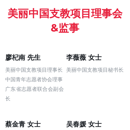
美丽中国支教项目理事会
&监事
廖杞南 先生
李薇薇 女士
美丽中国支教项目理事长
美丽中国支教项目秘书长
中国青年志愿者协会理事
广东省志愿者联合会副会
长
蔡金青 女士
吴春媛 女士