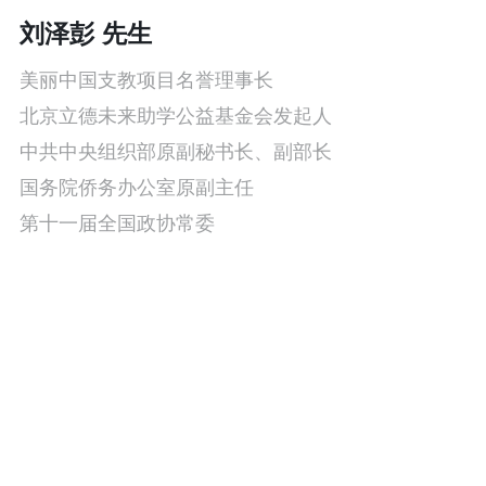
刘泽彭 先生
美丽中国支教项目名誉理事长
北京立德未来助学公益基金会发起人
中共中央组织部原副秘书长、副部长
国务院侨务办公室原副主任
第十一届全国政协常委