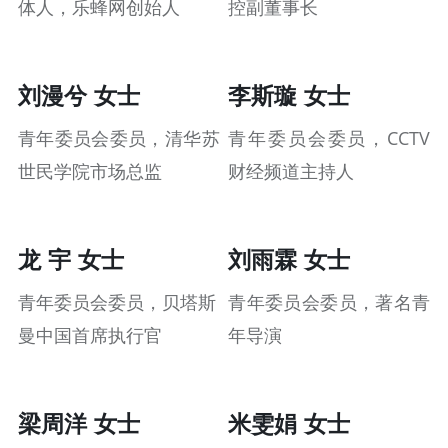
体人，乐蜂网创始人
控副董事长
刘漫兮 女士
李斯璇 女士
青年委员会委员，清华苏
青年委员会委员，CCTV
世民学院市场总监
财经频道主持人
龙 宇 女士
刘雨霖 女士
青年委员会委员，贝塔斯
青年委员会委员，著名青
曼中国首席执行官
年导演
梁周洋 女士
米雯娟 女士