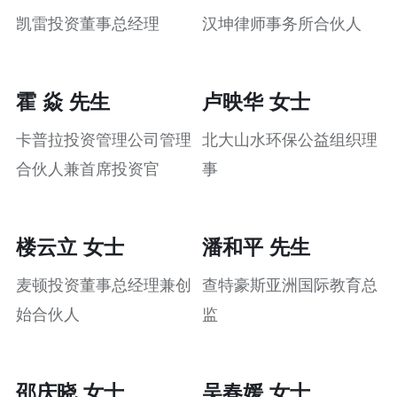
凯雷投资董事总经理
汉坤律师事务所合伙人
霍 焱 先生
卢映华 女士
卡普拉投资管理公司管理
北大山水环保公益组织理
合伙人兼首席投资官
事
楼云立 女士
潘和平 先生
麦顿投资董事总经理兼创
查特豪斯亚洲国际教育总
始合伙人
监
邵庆晓 女士
吴春媛 女士