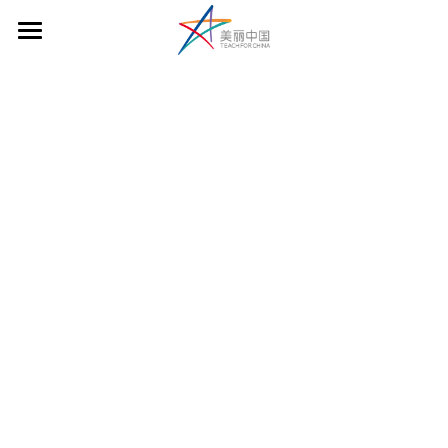
首页
项目介绍
我要参与
项目简介
项目影响力
我想支持
乡村支教
项目大事记
校园活动
长期影响力
捐赠支持
我们的支持者
资讯动态
校友影响力
校友发展支持
关于我们
机构动态
校友网络建设
媒体报道
信息公示
组织架构
项目视频
团队介绍