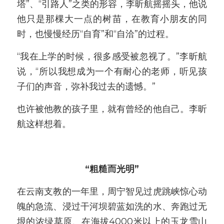
塔”、“引路人”之类的形容，李昕航摇摇头，他说
他只是那棵大一点的树苗，在教育小朋友的同
时，也慢慢经历“自育”和“自洽”的过程。
“我在上学的时候，很多感受被忽视了。”李昕航
说，“所以我想成为一个有耐心的老师，听见孩
子们的声音，弥补我过去的遗憾。”
也许被他教的孩子里，就有曾经的他自己。李昕
航这样想着。
“粗糙而光明”
在云南支教的一年里，周宁智见过虎跳峡惊心动
魄的急流、浸过干河坝碧蓝如洗的水、奔跑过无
垠的浓绿草原、在海拔4000米以上的玉龙雪山