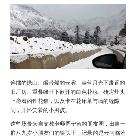
连绵的绿山、缎带般的云雾、幽蓝月光下废置的
旧厂房、重叠绿叶下欲开的白色花苞、砖房灶头
上蹲着的狸花猫，以及卡在花床单与墙的缝隙
间，开怀笑着的小男孩。
这些场景来自支教老师周宁智的朋友圈，出自一
群八九岁小朋友们的镜头下，记录的是云南临沧