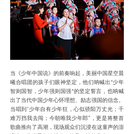
当《少年中国说》的前奏响起，美丽中国星空晨
曦合唱团的孩子们眼神坚定，他们呐喊出"少年
智则国智，少年强则国强"的坚定誓言，也呐喊
出了当代中国少年心怀理想、励志强国的信念。
当唱到“少年自有少年狂，心似骄阳万丈光；千
难万挡我去闯；今朝唯我少年郎”，更是将整首
歌曲推向了高潮，现场观众们沉浸在这童声的澎