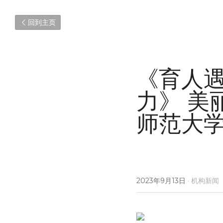
回到主页
《育人
力》 美
师范大
2023年9月13日
·
机构新闻